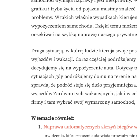
samochód wymaga naprawy i jest niesprawny. W
grafiku i trybu życia od pojazdu musimy znaleźć
problemy. W takich właśnie wypadkach kierujem
wypożyczeniem samochodu. Dzięki temu możemy
oczekiwać na szybką naprawę naszego prywatne
Drugą sytuacją, w której ludzie kierują swoje 
wyjazdów i wakacji. Coraz częściej podróżujem
decydujemy się na wypożyczenie auta. Dotyczy t
sytuacjach gdy podróżujemy domu na terenie nas
sprawia, że podróż staje się dużo przyjemniejsz
wyjazdów Zarówno tych wakacyjnych, jak i w ce
firmy i tam wybrać swój wymarzony samochód, 
W temacie również:
Naprawa automatycznych skrzyń biegów 
urządzenia, które znacznie ułatwiają prowadzenie