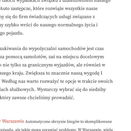
 takich wypadkach związku z uzależnieniem naszego
 Auto zastępcze, które rozwiąże wszystkie nasze
y się do firm świadczących usługi związane z
 szybko wróci do naszego normalnego życia i
go pojazdu.
poszukiwania do wypożyczalni samochodów jest czas
y za pomocą samolotów, zaś na miejscu docelowym
o nie tylko za granicznym wyjazdów, ale również w
zego kraju. Zwiększa to znacznie naszą wygodę I
a. Według nas warto rozważyć te opcje w trakcie swoich
lach służbowych. Wystarczy wybrać się do siedziby
który zawsze chcieliśmy prowadzić.
w Warszawie
Automatyczne skrzynie biegów to skomplikowane
 pojazdu, ale także mogą sprawiać problemy. W Warszawie, wielu