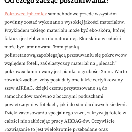
Od czego zacząć poszukiwania?
Pokrowce fph milex
samochodowe przede wszystkim
powinny zostać wykonane z wysokiej jakości materiałów.
Przykładem takiego materiału może być eko-skóra, której
faktura jest zbliżona do naturalnej. Eko-skóra w całości
może być laminowana 3mm pianką
poliuretanową,zapobiegającą przesuwaniu się pokrowców
względem foteli, zaś elastyczny materiał na „plecach”
pokrowca laminowany jest pianką o grubości 2mm. Warto
również zadbać, żeby posiadały one także certyfikowany
szew AIRBAG, dzięki czemu przystosowane są do
samochodów zarówno z bocznymi poduszkami
powietrznymi w fotelach, jak i do standardowych siedzeń.
Dzięki zastosowaniu specjalnego szwu, zakrywają fotele w
całości nie zakłócając pracy AIRBAG-ów. Oczywiście
rozwiązanie to jest wielokrotnie przebadane oraz