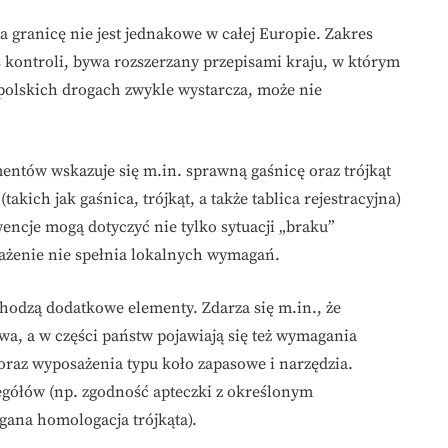
a granicę nie jest jednakowe w całej Europie. Zakres
kontroli, bywa rozszerzany przepisami kraju, w którym
 polskich drogach zwykle wystarcza, może nie
ntów wskazuje się m.in. sprawną gaśnicę oraz trójkąt
ich jak gaśnica, trójkąt, a także tablica rejestracyjna)
cje mogą dotyczyć nie tylko sytuacji „braku”
ażenie nie spełnia lokalnych wymagań.
odzą dodatkowe elementy. Zdarza się m.in., że
a, a w części państw pojawiają się też wymagania
raz wyposażenia typu koło zapasowe i narzędzia.
egółów (np. zgodność apteczki z określonym
ana homologacja trójkąta).