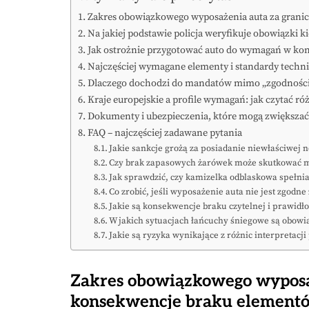
Zakres obowiązkowego wyposażenia auta za grani
Na jakiej podstawie policja weryfikuje obowiązki k
Jak ostrożnie przygotować auto do wymagań w ko
Najczęściej wymagane elementy i standardy techn
Dlaczego dochodzi do mandatów mimo „zgodności” 
Kraje europejskie a profile wymagań: jak czytać r
Dokumenty i ubezpieczenia, które mogą zwiększać 
FAQ – najczęściej zadawane pytania
Jakie sankcje grożą za posiadanie niewłaściwej
Czy brak zapasowych żarówek może skutkować 
Jak sprawdzić, czy kamizelka odblaskowa spełni
Co zrobić, jeśli wyposażenie auta nie jest zgodn
Jakie są konsekwencje braku czytelnej i prawidł
W jakich sytuacjach łańcuchy śniegowe są obowią
Jakie są ryzyka wynikające z różnic interpretac
Zakres obowiązkowego wyposaż
konsekwencje braku element