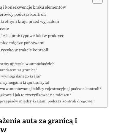
cą i konsekwencje braku elementów
ierowcy podczas kontroli
nkretnym kraju przed wyjazdem
iczne
z listami: typowe luki w praktyce
óżnice między państwami
ryzyko w trakcie kontroli
 normy apteczki w samochodzie?
mandatem za granicą?
a wymogi danego kraju?
e z wymogami kraju tranzytu?
owo zamontowanej tablicy rejestracyjnej podczas kontroli?
zkowe i jak to zweryfikować na miejscu?
ji przepisów między krajami podczas kontroli drogowej?
enia auta za granicą i
ów