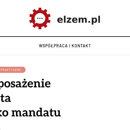
WSPÓŁPRACA I KONTAKT
Y PRAKTYCZNE
osażenie
sta
ko mandatu
h