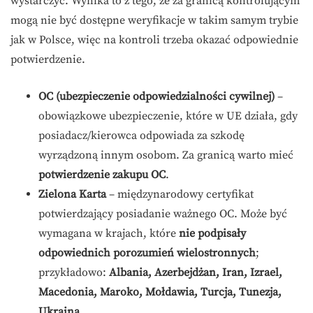
wystarczyć. Wynika to z tego, że za granicą kontrolującym
mogą nie być dostępne weryfikacje w takim samym trybie
jak w Polsce, więc na kontroli trzeba okazać odpowiednie
potwierdzenie.
OC (ubezpieczenie odpowiedzialności cywilnej)
–
obowiązkowe ubezpieczenie, które w UE działa, gdy
posiadacz/kierowca odpowiada za szkodę
wyrządzoną innym osobom. Za granicą warto mieć
potwierdzenie zakupu OC
.
Zielona Karta
– międzynarodowy certyfikat
potwierdzający posiadanie ważnego OC. Może być
wymagana w krajach, które
nie podpisały
odpowiednich porozumień wielostronnych
;
przykładowo:
Albania, Azerbejdżan, Iran, Izrael,
Macedonia, Maroko, Mołdawia, Turcja, Tunezja,
Ukraina
.