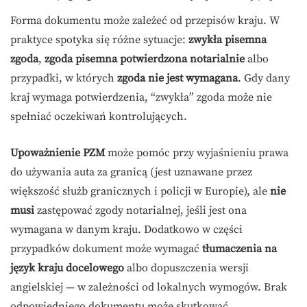
Forma dokumentu może zależeć od przepisów kraju. W
praktyce spotyka się różne sytuacje:
zwykła pisemna
zgoda
,
zgoda pisemna potwierdzona notarialnie
albo
przypadki, w których
zgoda nie jest wymagana
. Gdy dany
kraj wymaga potwierdzenia, “zwykła” zgoda może nie
spełniać oczekiwań kontrolujących.
Upoważnienie PZM
może pomóc przy wyjaśnieniu prawa
do używania auta za granicą (jest uznawane przez
większość służb granicznych i policji w Europie), ale
nie
musi
zastępować zgody notarialnej, jeśli jest ona
wymagana w danym kraju. Dodatkowo w części
przypadków dokument może wymagać
tłumaczenia na
język kraju docelowego
albo dopuszczenia wersji
angielskiej — w zależności od lokalnych wymogów. Brak
odpowiedniego dokumentu może skutkować