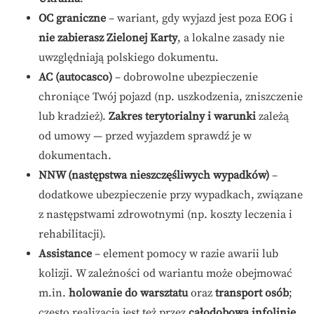
OC graniczne
– wariant, gdy wyjazd jest poza EOG i
nie zabierasz Zielonej Karty
, a lokalne zasady nie
uwzględniają polskiego dokumentu.
AC (autocasco)
– dobrowolne ubezpieczenie
chroniące Twój pojazd (np. uszkodzenia, zniszczenie
lub kradzież).
Zakres terytorialny i warunki
zależą
od umowy — przed wyjazdem sprawdź je w
dokumentach.
NNW (następstwa nieszczęśliwych wypadków)
–
dodatkowe ubezpieczenie przy wypadkach, związane
z następstwami zdrowotnymi (np. koszty leczenia i
rehabilitacji).
Assistance
– element pomocy w razie awarii lub
kolizji. W zależności od wariantu może obejmować
m.in.
holowanie do warsztatu
oraz
transport osób
;
często realizacja jest też przez
całodobową infolinię
.