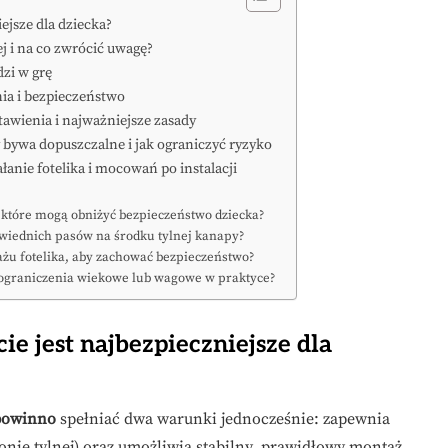
iejsze dla dziecka?
j i na co zwrócić uwagę?
zi w grę
ia i bezpieczeństwo
tawienia i najważniejsze zasady
 bywa dopuszczalne i jak ograniczyć ryzyko
anie fotelika i mocowań po instalacji
, które mogą obniżyć bezpieczeństwo dziecka?
wiednich pasów na środku tylnej kanapy?
żu fotelika, aby zachować bezpieczeństwo?
 ograniczenia wiekowe lub wagowe w praktyce?
ie jest najbezpieczniejsze dla
powinno
spełniać dwa warunki jednocześnie: zapewnia
onie tylnej) oraz umożliwia stabilny, prawidłowy montaż