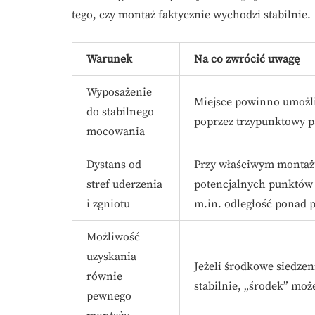
tego, czy montaż faktycznie wychodzi stabilnie.
Warunek
Na co zwrócić uwagę
Wyposażenie
Miejsce powinno umożli
do stabilnego
poprzez trzypunktowy pa
mocowania
Dystans od
Przy właściwym montażu
stref uderzenia
potencjalnych punktów 
i zgniotu
m.in. odległość ponad p
Możliwość
uzyskania
Jeżeli środkowe siedzeni
równie
stabilnie, „środek” może
pewnego