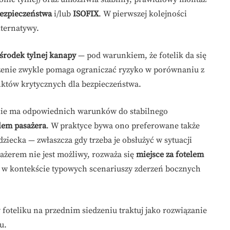
ezpieczeństwa
i/lub
ISOFIX
. W pierwszej kolejności
lternatywy.
środek tylnej kanapy
— pod warunkiem, że fotelik da się
żenie zwykle pomaga ograniczać ryzyko w porównaniu z
unktów krytycznych dla bezpieczeństwa.
 nie ma odpowiednich warunków do stabilnego
elem pasażera
. W praktyce bywa ono preferowane także
o dziecka — zwłaszcza gdy trzeba je obsłużyć w sytuacji
ażerem nie jest możliwy, rozważa się
miejsce za fotelem
e w kontekście typowych scenariuszy zderzeń bocznych
foteliku na przednim siedzeniu traktuj jako rozwiązanie
u.