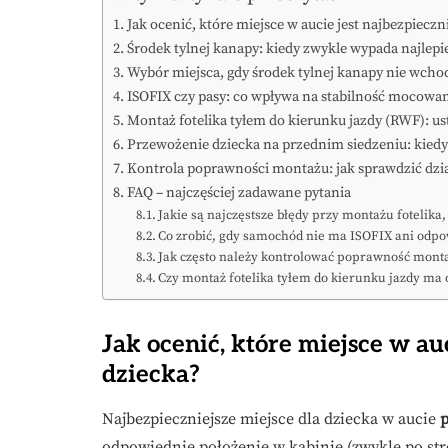
Jak ocenić, które miejsce w aucie jest najbezpieczn
Środek tylnej kanapy: kiedy zwykle wypada najlepie
Wybór miejsca, gdy środek tylnej kanapy nie wchod
ISOFIX czy pasy: co wpływa na stabilność mocowan
Montaż fotelika tyłem do kierunku jazdy (RWF): us
Przewożenie dziecka na przednim siedzeniu: kiedy
Kontrola poprawności montażu: jak sprawdzić dział
FAQ – najczęściej zadawane pytania
Jakie są najczęstsze błędy przy montażu fotelika
Co zrobić, gdy samochód nie ma ISOFIX ani odpo
Jak często należy kontrolować poprawność monta
Czy montaż fotelika tyłem do kierunku jazdy ma
Jak ocenić, które miejsce w auc
dziecka?
Najbezpieczniejsze miejsce dla dziecka w aucie
odpowiednie położenie w kabinie (zwykle po str