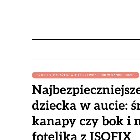
DZIECKO, PASAŻEROWIE I PRZEWÓZ OSÓB W SAMOCHODZIE
Najbezpieczniejsze
dziecka w aucie: ś
kanapy czy bok i 
fotelika z ISOFIX