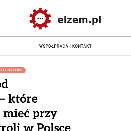
WSPÓŁPRACA I KONTAKT
Y PRAKTYCZNE
ód
 – które
 mieć przy
roli w Polsce