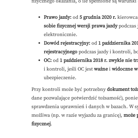
fizycznego okazania, o ile spełnione są warunk
Prawo jazdy:
od
5 grudnia 2020 r.
kierowca
sobie fizycznej wersji prawa jazdy
podczas 
elektronicznie.
Dowód rejestracyjny:
od
1 października 201
rejestracyjnego
podczas jazdy i kontroli, 
OC:
od
1 października 2018 r.
zwykle nie t
i kontroli, jeśli OC jest
ważne
i
widoczne w
ubezpieczenie.
Przy kontroli może być potrzebny
dokument toż
dane pozwalające potwierdzić tożsamość), ponie
sprawdzenia uprawnień i danych w bazach. W sy
możliwa (np. w razie wyjazdu za granicę),
może 
fizycznej
.