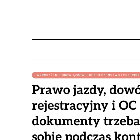
WYPOSAŻENIE OBOWIĄZKOWE, BEZPIECZEŃSTWO I PRZEPIS
Prawo jazdy, dow
rejestracyjny i OC
dokumenty trzeba
sobie podczas kont