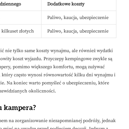
 dziennego
Dodatkowe koszty
h
Paliwo, kaucja, ubezpieczenie
 kilkuset złotych
Paliwo, kaucja, ubezpieczenie
ć nie tylko same koszty wynajmu, ale również wydatki
kowity koszt wyjazdu. Przyczepy kempingowe zwykle są
kampery, pomimo większego komfortu, mogą zużywać
t, który często wynosi równowartość kilku dni wynajmu i
ie. Na koniec warto pomyśleć o ubezpieczeniu, które
ewidzianych okoliczności.
mu kampera?
m na zorganizowanie niezapomnianej podróży, jednak
o mieć na uwadze przed podjęciem decyzji. Jednym z