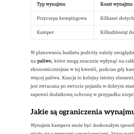
Typ wynajmu
Koszt wynajmu
Przyczepa kempingowa
Kilkaset złotyc
Kamper
Kilkadziesiąt do
W planowaniu budżetu podróży należy uwzględni
na
paliwo
, które mogą znacznie wpłynąć na cał
ekonomiczniejsze w tej kwestii, podczas gdy 
więcej paliwa. Kaucja to kolejny istotny elemen
jest zwracana po zwrocie pojazdu w dobrym stan
zapewni dodatkową ochronę w przypadku nieprz
Jakie są ograniczenia wynaj
Wynajem kampera może być doskonałym sposobe
wiąże się z pewnymi ograniczeniami, które wart