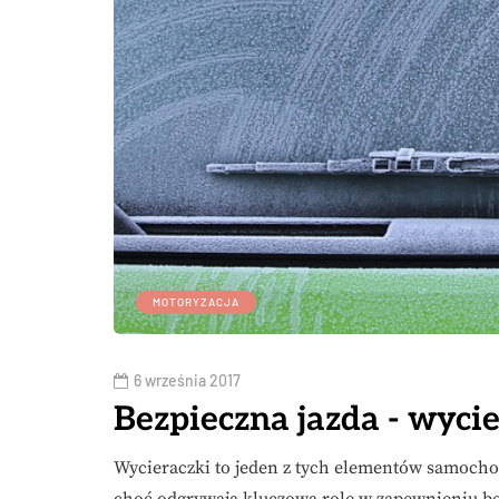
MOTORYZACJA
6 września 2017
Bezpieczna jazda - wyci
Wycieraczki to jeden z tych elementów samochod
choć odgrywają kluczową rolę w zapewnieniu be