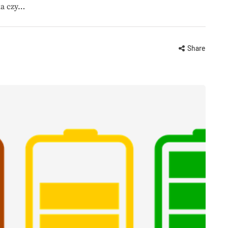
ka czy…
Share