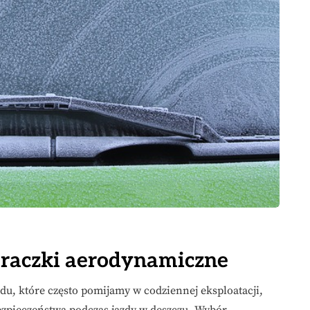
eraczki aerodynamiczne
u, które często pomijamy w codziennej eksploatacji,
zpieczeństwa podczas jazdy w deszczu. Wybór