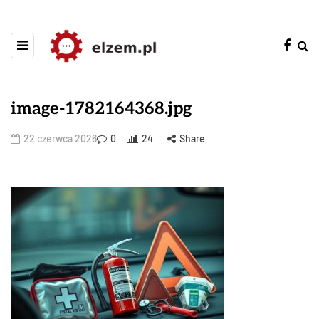
image-1782164368.jpg
22 czerwca 2026
0
24
Share